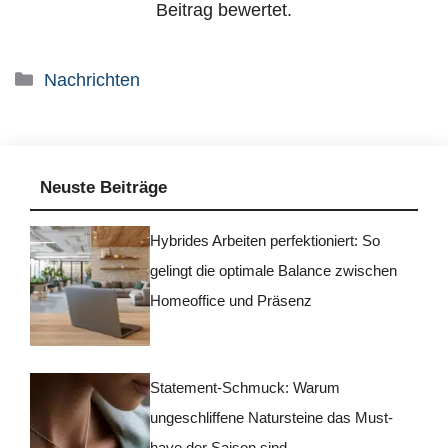
Beitrag bewertet.
Kategorien
Nachrichten
Neuste Beiträge
Hybrides Arbeiten perfektioniert: So
gelingt die optimale Balance zwischen
Homeoffice und Präsenz
Statement-Schmuck: Warum
ungeschliffene Natursteine das Must-
have der Saison sind