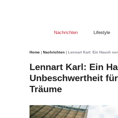
Zum
Inhalt
springen
Nachrichten
Lifestyle
Home
|
Nachrichten
|
Lennart Karl: Ein Hauch v
Lennart Karl: Ein H
Unbeschwertheit fü
Träume