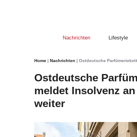
Zum
Inhalt
springen
Nachrichten
Lifestyle
Home
|
Nachrichten
|
Ostdeutsche Parfümeriekette
Ostdeutsche Parfüm
meldet Insolvenz an 
weiter