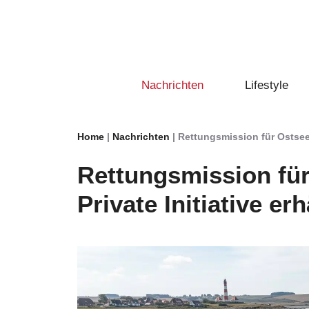
Zum
Inhalt
springen
Nachrichten
Lifestyle
Home
|
Nachrichten
|
Rettungsmission für Ostsee-W
Rettungsmission für
Private Initiative er