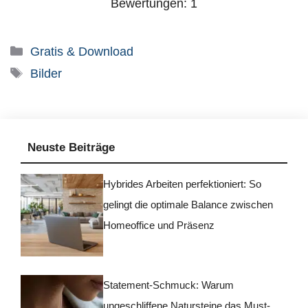
Bewertungen:
1
Kategorien
Gratis & Download
Schlagwörter
Bilder
Neuste Beiträge
Hybrides Arbeiten perfektioniert: So
gelingt die optimale Balance zwischen
Homeoffice und Präsenz
Statement-Schmuck: Warum
ungeschliffene Natursteine das Must-