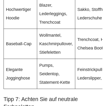
Blazer,
Hochwertiger
Sakko, Stoffho
Lederleggings,
Hoodie
Lederschuhe
Trenchcoat
Wollmantel,
Trenchcoat, H
Baseball-Cap
Kaschmirpullover,
Chelsea Boots
Stiefeletten
Pumps,
Elegante
Feinstrickpullo
Seidentop,
Jogginghose
Lederslipper, U
Statement-Kette
Tipp 7: Achten Sie auf neutrale