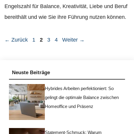
Engelszahl für Balance, Kreativität, Liebe und Beruf
bereithält und wie Sie ihre Führung nutzen können.
Seite
Seite
Seite
Seite
←
Zurück
1
2
3
4
Weiter
→
Neuste Beiträge
Hybrides Arbeiten perfektioniert: So
gelingt die optimale Balance zwischen
Homeoffice und Präsenz
Statement-Schmuck: Warum