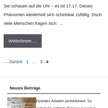
Sie schauen auf die Uhr – es ist 17:17. Dieses
Phänomen wiederholt sich scheinbar zufällig. Doch
viele Menschen fragen sich: …
Weiterlesen …
Seite
Seite
Seite
←
Zurück
1
…
3
4
Neuste Beiträge
Hybrides Arbeiten perfektioniert: So