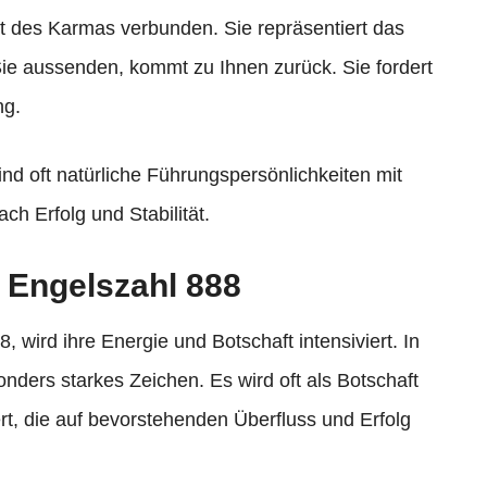
t des Karmas verbunden. Sie repräsentiert das
e aussenden, kommt zu Ihnen zurück. Sie fordert
ng.
nd oft natürliche Führungspersönlichkeiten mit
ch Erfolg und Stabilität.
e Engelszahl 888
, wird ihre Energie und Botschaft intensiviert. In
onders starkes Zeichen. Es wird oft als Botschaft
rt, die auf bevorstehenden Überfluss und Erfolg