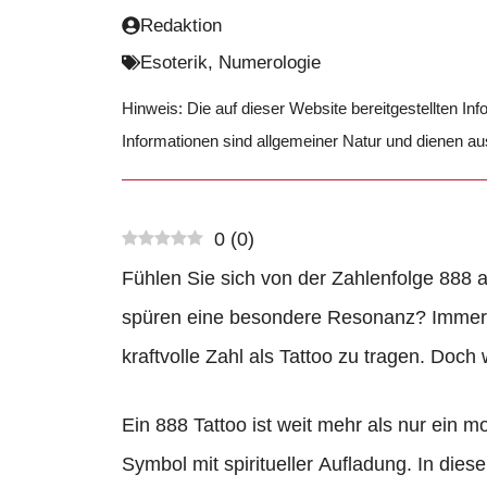
Redaktion
Esoterik
,
Numerologie
Hinweis: Die auf dieser Website bereitgestellten In
Informationen sind allgemeiner Natur und dienen a
0
(
0
)
Fühlen Sie sich von der Zahlenfolge 888 a
spüren eine besondere Resonanz? Immer 
kraftvolle Zahl als Tattoo zu tragen. Doch 
Ein 888 Tattoo ist weit mehr als nur ein mo
Symbol mit spiritueller Aufladung. In diese