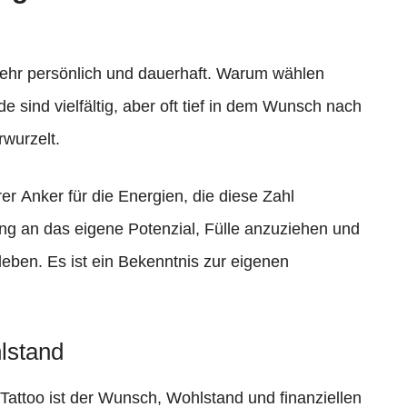
 sehr persönlich und dauerhaft. Warum wählen
sind vielfältig, aber oft tief in dem Wunsch nach
rwurzelt.
rer Anker für die Energien, die diese Zahl
rung an das eigene Potenzial, Fülle anzuziehen und
leben. Es ist ein Bekenntnis zur eigenen
lstand
 Tattoo ist der Wunsch, Wohlstand und finanziellen