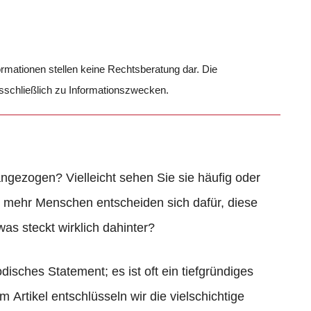
formationen stellen keine Rechtsberatung dar. Die
usschließlich zu Informationszwecken.
ngezogen? Vielleicht sehen Sie sie häufig oder
mehr Menschen entscheiden sich dafür, diese
was steckt wirklich dahinter?
disches Statement; es ist oft ein tiefgründiges
m Artikel entschlüsseln wir die vielschichtige