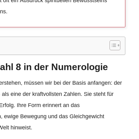
t oft ein Ausdruck spirituellen Bewusstseins
ns.
ahl 8 in der Numerologie
rstehen, müssen wir bei der Basis anfangen: der
8 als eine der kraftvollsten Zahlen. Sie steht für
Erfolg. Ihre Form erinnert an das
en, ewige Bewegung und das Gleichgewicht
Welt hinweist.