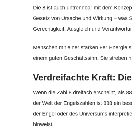
Die 8 ist auch untrennbar mit dem Konzep
Gesetz von Ursache und Wirkung – was Si
Gerechtigkeit, Ausgleich und Verantwortu
Menschen mit einer starken 8er-Energie si
einem guten Geschäftssinn. Sie streben na
Verdreifachte Kraft: Di
Wenn die Zahl 8 dreifach erscheint, als 888
der Welt der Engelszahlen ist 888 ein bes
der Engel oder des Universums interpretie
hinweist.