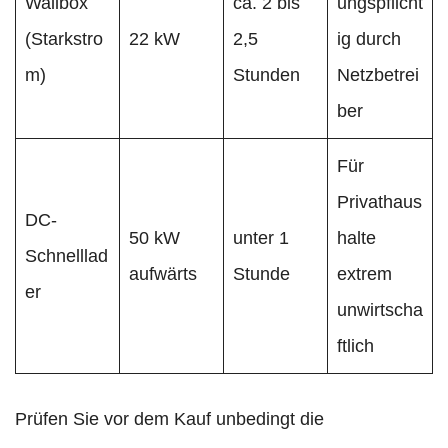
Wallbox
ca. 2 bis
ungspflicht
(Starkstro
22 kW
2,5
ig durch
m)
Stunden
Netzbetrei
ber
Für
Privathaus
DC-
50 kW
unter 1
halte
Schnelllad
aufwärts
Stunde
extrem
er
unwirtscha
ftlich
Prüfen Sie vor dem Kauf unbedingt die