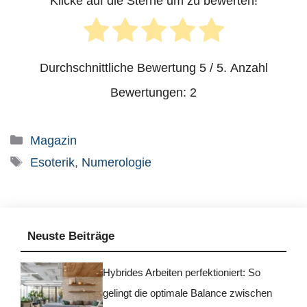
Klicke auf die Sterne um zu bewerten!
Durchschnittliche Bewertung
5
/ 5. Anzahl
Bewertungen:
2
Kategorien
Magazin
Schlagwörter
Esoterik
,
Numerologie
Neuste Beiträge
Hybrides Arbeiten perfektioniert: So
gelingt die optimale Balance zwischen