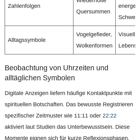
Wiederholte
Zahlenfolgen
energeti
Quersummen
Schwerp
Vogelgefieder,
Visuelle
Alltagssymbole
Wolkenformen
Lebenssi
Beobachtung von Uhrzeiten und
alltäglichen Symbolen
Digitale Anzeigen liefern häufige Kontaktpunkte mit
spirituellen Botschaften. Das bewusste Registrieren
spezifischer Zeitmuster wie 11:11 oder
22:22
aktiviert laut Studien das Unterbewusstsein. Diese
Momente eignen sich für kurze Reflexionsphasen.