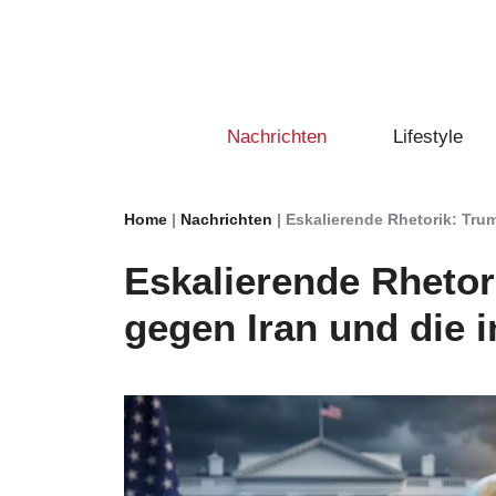
Zum
Inhalt
springen
Nachrichten
Lifestyle
Home
|
Nachrichten
|
Eskalierende Rhetorik: Tru
Eskalierende Rheto
gegen Iran und die 