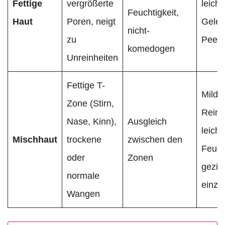
Fettige
vergrößerte
leicht
Feuchtigkeit,
Haut
Poren, neigt
Gele,
nicht-
zu
Peeli
komedogen
Unreinheiten
Fettige T-
Milde
Zone (Stirn,
Reini
Nase, Kinn),
Ausgleich
leicht
Mischhaut
trockene
zwischen den
Feuch
oder
Zonen
geziel
normale
einze
Wangen