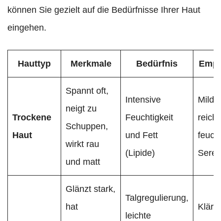
können Sie gezielt auf die Bedürfnisse Ihrer Haut
eingehen.
Hauttyp
Merkmale
Bedürfnis
Empf
Spannt oft,
Intensive
Milde
neigt zu
Trockene
Feuchtigkeit
reich
Schuppen,
Haut
und Fett
feuch
wirkt rau
(Lipide)
Sere
und matt
Glänzt stark,
Talgregulierung,
hat
Kläre
leichte