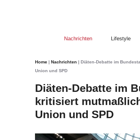
Zum
Inhalt
springen
Nachrichten
Lifestyle
Home
|
Nachrichten
|
Diäten-Debatte im Bundesta
Union und SPD
Diäten-Debatte im B
kritisiert mutmaßli
Union und SPD