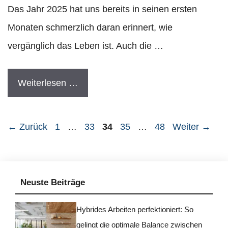
Das Jahr 2025 hat uns bereits in seinen ersten
Monaten schmerzlich daran erinnert, wie
vergänglich das Leben ist. Auch die …
Weiterlesen …
Seite
Seite
Seite
Seite
Seite
←
Zurück
1
…
33
34
35
…
48
Weiter
→
Neuste Beiträge
Hybrides Arbeiten perfektioniert: So
gelingt die optimale Balance zwischen